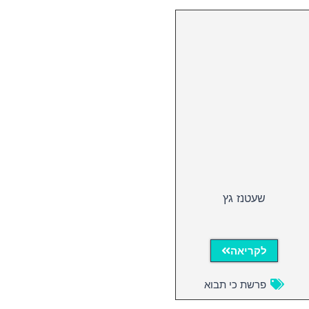
שעטנז גץ
לקריאה
פרשת כי תבוא