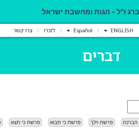
ברג ז"ל - הגות ומחשבת ישראל
ENGLISH
Español
לזכרו
צרו קשר
דברים
 הברכה
פרשת וילך
פרשת כי תבוא
פרשת כי תצא
פ