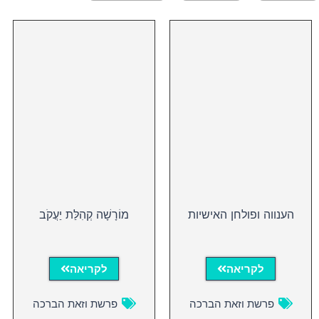
הענווה ופולחן האישיות
מוֹרָשָׁה קְהִלַּת יַעֲקֹב
לקריאה
לקריאה
פרשת וזאת הברכה
פרשת וזאת הברכה