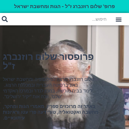
פרופ' שלום רוזנברג ז"ל - הגות ומחשבת ישראל
פרופסור שלום רוזנברג
ז"ל
שלום רוזנברג מרצה לפילוסופיה ומחשבת ישראל
באוניברסיטה העברית ובמכללת הרצוג.
לימד בבית מורשה, במכון לנדר ובמרכז האקדמי
'שלם'. זוכה אות "יקיר ירושלים".
באתר זה מרוכזים ספריו, מאמרי הגות ומחקר,
מחשבה ואקטואליה, טורי דעה פרי עטו וראיונות
עיתונאיים.