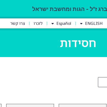
ברג ז"ל - הגות ומחשבת ישראל
ENGLISH
Español
לזכרו
צרו קשר
חסידות